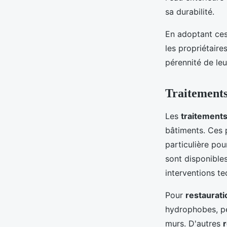
sa durabilité.
En adoptant ce
les propriétaire
pérennité de leu
Traitements
Les
traitement
bâtiments. Ces 
particulière po
sont disponible
interventions t
Pour
restaurati
hydrophobes, pe
murs. D'autres