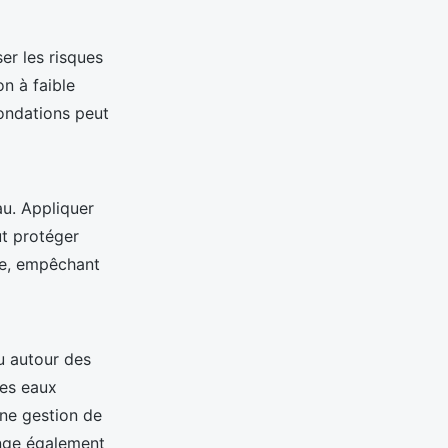
er les risques
n à faible
fondations peut
au. Appliquer
ut protéger
ue, empêchant
u autour des
des eaux
nne gestion de
onge également