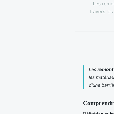
Les remon
travers le
Les
remonté
les matéria
d'une barri
Comprendre 
Définition et 