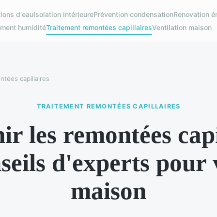
ations d'eau
Isolation intérieure
Prévention condensation
Rénovation é
ement humidité
Traitement remontées capillaires
Ventilation maison
tées capillaires
TRAITEMENT REMONTÉES CAPILLAIRES
ir les remontées capi
nseils d'experts pour 
maison