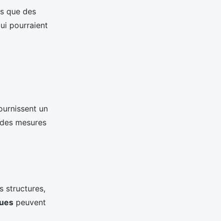
ls que des
ui pourraient
ournissent un
 des mesures
 structures,
ques
peuvent