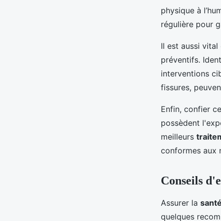
physique à l’hum
régulière pour ga
Il est aussi vit
préventifs. Iden
interventions ci
fissures, peuven
Enfin, confier c
possèdent l'exp
meilleurs
trait
conformes aux n
Conseils d'
Assurer la
sant
quelques recomm