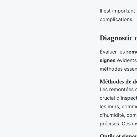
Il est important
complications.
Diagnostic 
Évaluer les
remo
signes
évidents
méthodes essenti
Méthodes de dét
Les remontées cap
crucial d'inspec
les murs, comme
d'humidité, com
précises. Ces in
Outils et signes