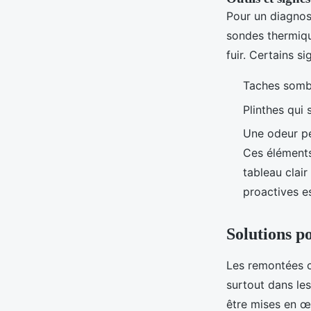
Pour un diagnost
sondes thermiqu
fuir. Certains si
Taches sombr
Plinthes qui
Une odeur pe
Ces éléments
tableau clai
proactives e
Solutions p
Les remontées c
surtout dans le
être mises en œ