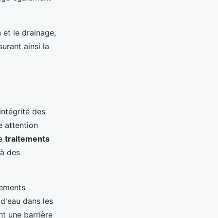
 et le drainage,
urant ainsi la
intégrité des
 attention
de
traitements
 à des
tements
 d'eau dans les
nt une barrière