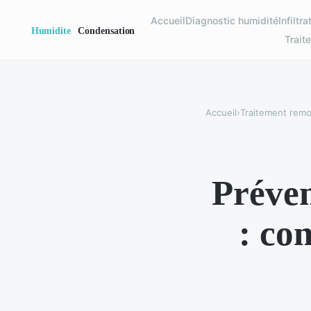
Accueil
Diagnostic humidité
Infiltr
Trait
Accueil
›
Traitement remon
Préven
: co