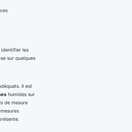
 ces
identifier les
ose sur quelques
adéquats. Il est
nes
humides sur
ls de mesure
s mesures
présente.