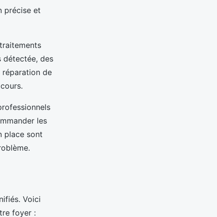
n précise et
 traitements
is détectée, des
a réparation de
cours.
professionnels
commander les
n place sont
roblème.
ifiés. Voici
re foyer :