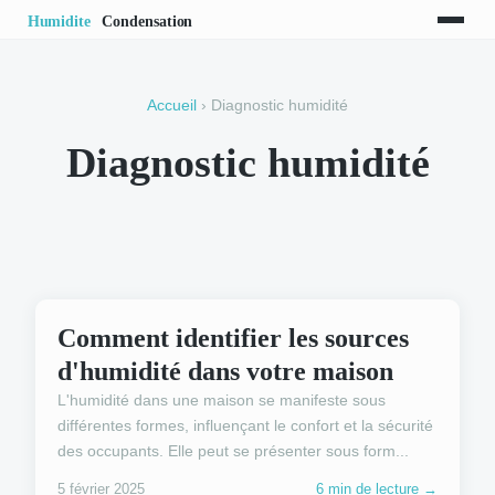
Accueil
› Diagnostic humidité
Diagnostic humidité
DIAGNOSTIC HUMIDITÉ
Comment identifier les sources
d'humidité dans votre maison
L'humidité dans une maison se manifeste sous
différentes formes, influençant le confort et la sécurité
des occupants. Elle peut se présenter sous form...
5 février 2025
6 min de lecture →