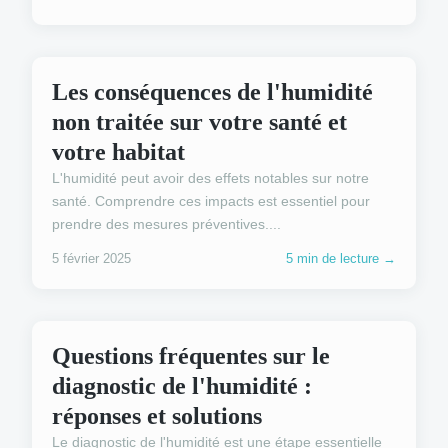
DIAGNOSTIC HUMIDITÉ
Les conséquences de l'humidité
non traitée sur votre santé et
votre habitat
L'humidité peut avoir des effets notables sur notre
santé. Comprendre ces impacts est essentiel pour
prendre des mesures préventives....
5 février 2025
5 min de lecture →
DIAGNOSTIC HUMIDITÉ
Questions fréquentes sur le
diagnostic de l'humidité :
réponses et solutions
Le diagnostic de l'humidité est une étape essentielle