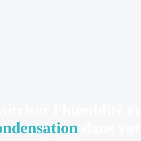
îtriser l'humidité et
ondensation
dans vot