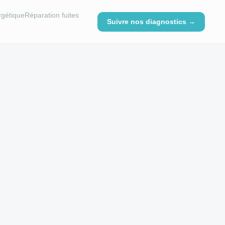
rgétique
Réparation fuites
Suivre nos diagnostics →