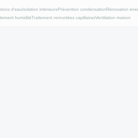
rations d'eau
Isolation intérieure
Prévention condensation
Rénovation éne
itement humidité
Traitement remontées capillaires
Ventilation maison